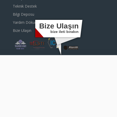
Teknik Destek
Bilgi Deposu
Yardım Dökumanları
Bize Ulaşın
Bize Ulaşın
bize ileti bırakın
Ceyhun Atuf Kansu Cad. Gözde Plaza 130/58 Balgat /
ANKARA
Telefon:
0 312 472 21 13