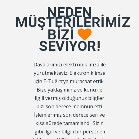
NEDEN
MÜŞTERILERIMIZ
BIZI
SEVIYOR!
Davalarımızı elektronik imza ile
Çalışmak
yürütmekteyiz. Elektronik imza
Mobilya İmal
için E-Tuğra’ya müracaat ettik.
Sanayi ve
Bize yaklaşımınız ve konu ile
Şirketi’nin b
ilgili vermiş olduğunuz bilgiler
firmanızın e
bizi son derece memnun etti.
pratik bir şe
İşlemlerimiz son derece seri ve
ana kada
kısa sürede tamamlandı. Sizin
yaşamadım. B
gibi ilgili ve bilgili bir personeli
ettim o da 