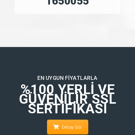
2250075
EN UYGUN FIYATLARLA
%100 YERLI VE
GÜVENILIR SSL
SERTIFIKASI
Detay Gör