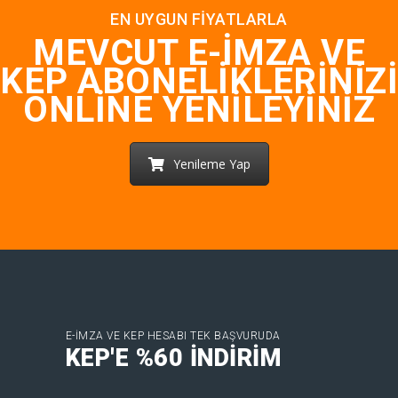
EN UYGUN FIYATLARLA
MEVCUT E-İMZA VE
KEP ABONELIKLERINIZI
ONLINE YENILEYINIZ
Yenileme Yap
E-İMZA VE KEP HESABI TEK BAŞVURUDA
KEP'E %60 İNDİRİM