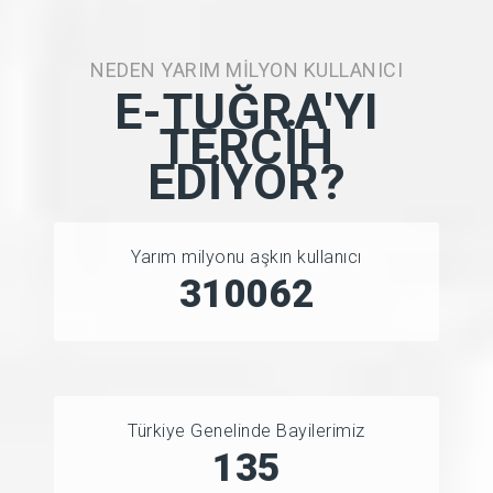
NEDEN YARIM MILYON KULLANICI
E-TUĞRA'YI
TERCIH
EDIYOR?
Yarım milyonu aşkın kullanıcı
415083
Türkiye Genelinde Bayilerimiz
150