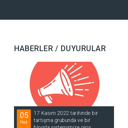
HABERLER / DUYURULAR
17 Kasım 2022 tarihinde bir
05
1
tartışma grubunda ve bir
Haz
Kas
blogda sistemimize giriş