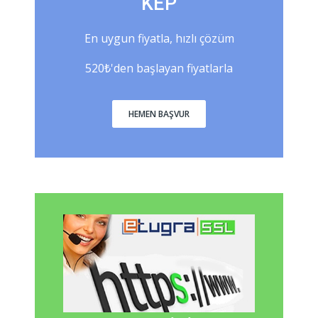
KEP
En uygun fiyatla, hızlı çözüm
520₺'den başlayan fiyatlarla
HEMEN BAŞVUR